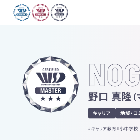
NOG
野口 真隆
（
キャリア
地域・コ
キャリア教育
小中学校