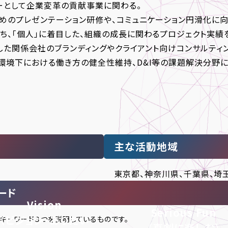
ーとして企業変革の貢献事業に関わる。
ためのプレゼンテーション研修や、コミュニケーション円滑化に
ち、「個人」に着目した、組織の成長に関わるプロジェクト実績
特化した関係会社のブランディングやクライアント向けコンサルテ
環境下における働き方の健全性維持、D&I等の課題解決分野
主な活動地域
東京都、神奈川県、千葉県、埼
ード
Vision
Serious Fun
（ビジョン・ありたい
キーワード３つを説明しているものです。
（真剣に楽しむ）