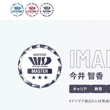
IMA
今井 智香
キャリア
教育
アイデア創出
人材育成