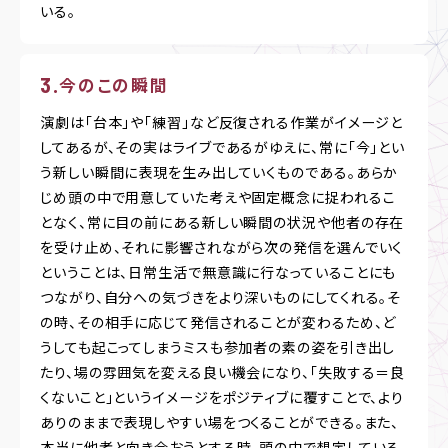
いる。
今のこの瞬間
演劇は「台本」や「練習」など反復される作業がイメージと
してあるが、その実はライブであるがゆえに、常に「今」とい
う新しい瞬間に表現を生み出していくものである。あらか
じめ頭の中で用意していた考えや固定概念に捉われるこ
となく、常に目の前にある新しい瞬間の状況や他者の存在
を受け止め、それに影響されながら次の発信を選んでいく
ということは、日常生活で無意識に行なっていることにも
つながり、自分への気づきをより深いものにしてくれる。そ
の時、その相手に応じて発信されることが変わるため、ど
うしても起こってしまうミスも参加者の素の姿を引き出し
たり、場の雰囲気を変える良い機会になり、「失敗する＝良
くないこと」というイメージをポジティブに覆すことで、より
ありのままで表現しやすい場をつくることができる。また、
本当に他者と向き合おうとする時、頭の中で想定している