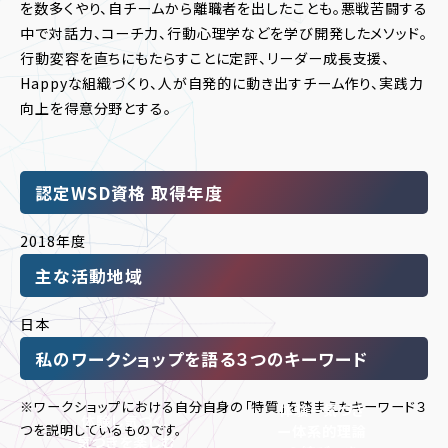
を数多くやり、自チームから離職者を出したことも。悪戦苦闘する
中で対話力、コーチ力、行動心理学などを学び開発したメソッド。
行動変容を直ちにもたらすことに定評、リーダー成長支援、
Happyな組織づくり、人が自発的に動き出すチーム作り、実践力
向上を得意分野とする。
認定WSD資格 取得年度
2018年度
主な活動地域
日本
私のワークショップを語る３つのキーワード
※ワークショップにおける自分自身の「特質」を踏まえたキーワード３
体験ー気づき
体験し気づく、
つを説明しているものです。
ー体系的理論
気づきを楽しむ