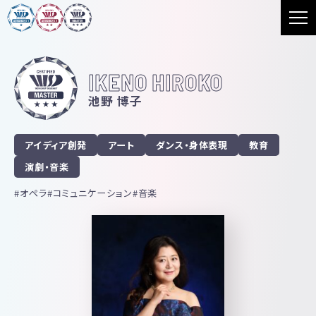
IKENO HIROKO
池野 博子
アイディア創発
アート
ダンス・身体表現
教育
演劇・音楽
オペラ
コミュニケーション
音楽