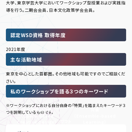
大学、東京学芸大学においてワークショップ型授業および実践指
導を行う。二期会会員、日本文化政策学会会員。
認定WSD資格 取得年度
2021年度
主な活動地域
東京を中心とした首都圏。その他地域も可能ですのでご相談くだ
さい。
私のワークショップを語る３つのキーワード
※ワークショップにおける自分自身の「特質」を踏まえたキーワード３
オペラ的総合性
共奏
つを説明しているものです。
（Opera-based
（Ensemble-based
ギフト
Creative Design）
Learning）
（Gift-based