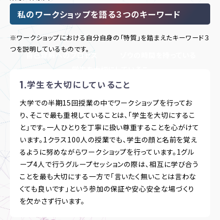
私のワークショップを語る３つのキーワード
※ワークショップにおける自分自身の「特質」を踏まえたキーワード３
つを説明しているものです。
自己理解へのプロセス
ゾウの時間を持っている
学生を大切にしているこ
と
学生を大切にしていること
大学での半期15回授業の中でワークショップを行ってお
り、そこで最も重視していることは、「学生を大切にするこ
と」です。一人ひとりを丁寧に扱い尊重することを心がけて
います。1クラス100人の授業でも、学生の顔と名前を覚え
るように努めながらワークショップを行っています。1グル
ープ4人で行うグループセッションの際は、相互に学び合う
ことを最も大切にする一方で「言いたく無いことは言わな
くても良いです」という参加の保証や安心安全な場づくり
を欠かさず行います。