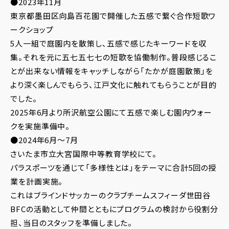
●2023年11月
東京都墨田区向島百花園で開催した五感で繋ぐ合作短歌ワ
ークショップ
5人一組で庭園内を散策し、五感で感じたキーワードを収
集。それを元に五七五七七の短歌を協働制作。普段感じるこ
とが出来ない情報をキャッチしながら「たかが庭園散策」を
より深く楽しんでもらう、江戸文化に触れてもらうことが目的
でした。
2025年6月より所沢航空公園にて五感で楽しむ園内ウォー
クを実施準備中。
●2024年6月～7月
さいたま市立大宮国際中等教育学校にて。
パラスポーツを通じて「多様性とは」をテーマに合計5回の授
業を計画実施。
これはブラインドサッカーのクラブチームスフィーダ世田谷
BFCの活動として仲間とともにプログラムの検討から役割分
担、当日のスタッフを準備しました。